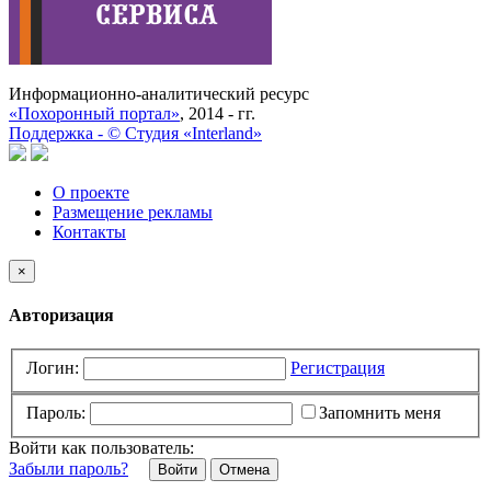
Информационно-аналитический ресурс
«Похоронный портал»
, 2014 - гг.
Поддержка -
©
Cтудия «Interland»
О проекте
Размещение рекламы
Контакты
×
Авторизация
Логин:
Регистрация
Пароль:
Запомнить меня
Войти как пользователь:
Забыли пароль?
Отмена