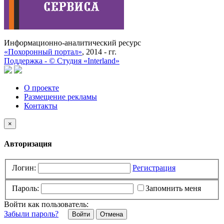
Информационно-аналитический ресурс
«Похоронный портал»
, 2014 - гг.
Поддержка -
©
Cтудия «Interland»
О проекте
Размещение рекламы
Контакты
×
Авторизация
Логин:
Регистрация
Пароль:
Запомнить меня
Войти как пользователь:
Забыли пароль?
Отмена