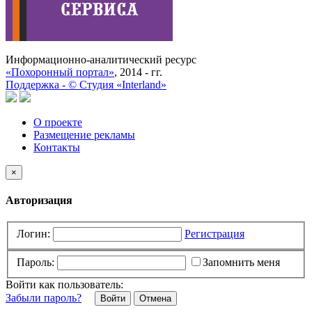
Информационно-аналитический ресурс
«Похоронный портал»
, 2014 - гг.
Поддержка -
©
Cтудия «Interland»
О проекте
Размещение рекламы
Контакты
×
Авторизация
Логин:
Регистрация
Пароль:
Запомнить меня
Войти как пользователь:
Забыли пароль?
Отмена