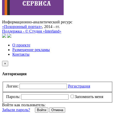
Информационно-аналитический ресурс
«Похоронный портал»
, 2014 - гг.
Поддержка -
©
Cтудия «Interland»
О проекте
Размещение рекламы
Контакты
×
Авторизация
Логин:
Регистрация
Пароль:
Запомнить меня
Войти как пользователь:
Забыли пароль?
Отмена