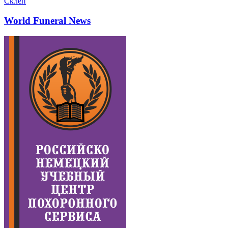
Склеп
World Funeral News