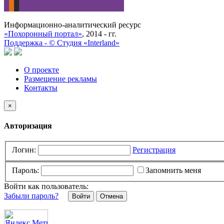
Информационно-аналитический ресурс
«Похоронный портал»
, 2014 - гг.
Поддержка -
©
Cтудия «Interland»
О проекте
Размещение рекламы
Контакты
×
Авторизация
Логин:
Регистрация
Пароль:
Запомнить меня
Войти как пользователь:
Забыли пароль?
Отмена