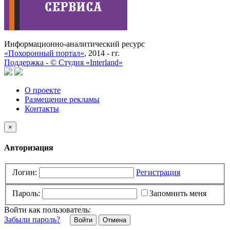
Информационно-аналитический ресурс
«Похоронный портал»
, 2014 - гг.
Поддержка -
©
Cтудия «Interland»
О проекте
Размещение рекламы
Контакты
×
Авторизация
Логин:
Регистрация
Пароль:
Запомнить меня
Войти как пользователь:
Забыли пароль?
Отмена