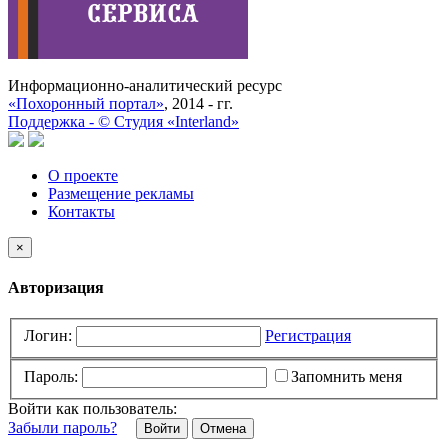
Информационно-аналитический ресурс
«Похоронный портал»
, 2014 - гг.
Поддержка -
©
Cтудия «Interland»
О проекте
Размещение рекламы
Контакты
×
Авторизация
Логин:
Регистрация
Пароль:
Запомнить меня
Войти как пользователь:
Забыли пароль?
Отмена