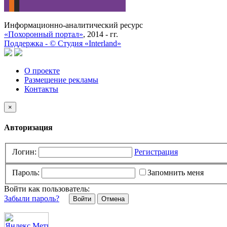
Информационно-аналитический ресурс
«Похоронный портал»
, 2014 - гг.
Поддержка -
©
Cтудия «Interland»
О проекте
Размещение рекламы
Контакты
×
Авторизация
Логин:
Регистрация
Пароль:
Запомнить меня
Войти как пользователь:
Забыли пароль?
Отмена