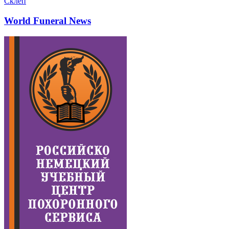
Склеп
World Funeral News