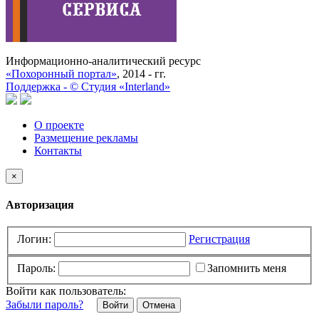
Информационно-аналитический ресурс
«Похоронный портал»
, 2014 - гг.
Поддержка -
©
Cтудия «Interland»
О проекте
Размещение рекламы
Контакты
×
Авторизация
Логин:
Регистрация
Пароль:
Запомнить меня
Войти как пользователь:
Забыли пароль?
Отмена