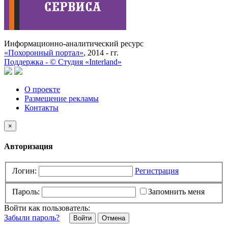
Информационно-аналитический ресурс
«Похоронный портал»
, 2014 - гг.
Поддержка -
©
Cтудия «Interland»
О проекте
Размещение рекламы
Контакты
×
Авторизация
Логин:
Регистрация
Пароль:
Запомнить меня
Войти как пользователь:
Забыли пароль?
Отмена