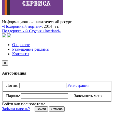
Информационно-аналитический ресурс
«Похоронный портал»
, 2014 - гг.
Поддержка -
©
Cтудия «Interland»
О проекте
Размещение рекламы
Контакты
×
Авторизация
Логин:
Регистрация
Пароль:
Запомнить меня
Войти как пользователь:
Забыли пароль?
Отмена