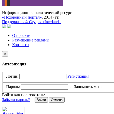
Информационно-аналитический ресурс
«Похоронный портал»
, 2014 - гг.
Поддержка -
©
Cтудия «Interland»
О проекте
Размещение рекламы
Контакты
×
Авторизация
Логин:
Регистрация
Пароль:
Запомнить меня
Войти как пользователь:
Забыли пароль?
Отмена