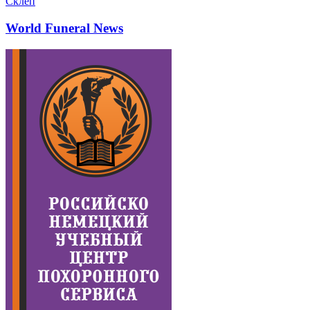
Склеп
World Funeral News