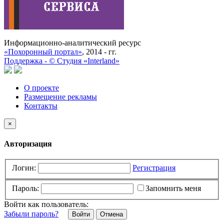
Информационно-аналитический ресурс
«Похоронный портал»
, 2014 - гг.
Поддержка -
©
Cтудия «Interland»
О проекте
Размещение рекламы
Контакты
×
Авторизация
Логин:
Регистрация
Пароль:
Запомнить меня
Войти как пользователь:
Забыли пароль?
Отмена