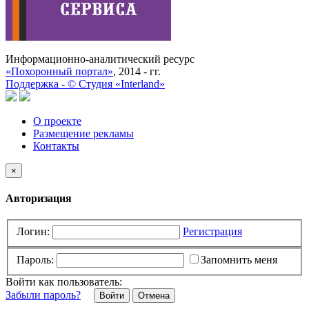
Информационно-аналитический ресурс
«Похоронный портал»
, 2014 - гг.
Поддержка -
©
Cтудия «Interland»
О проекте
Размещение рекламы
Контакты
×
Авторизация
Логин:
Регистрация
Пароль:
Запомнить меня
Войти как пользователь:
Забыли пароль?
Отмена