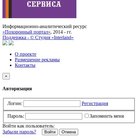
Информационно-аналитический ресурс
«Похоронный портал»
, 2014 - гг.
Поддержка -
©
Cтудия «Interland»
О проекте
Размещение рекламы
Контакты
×
Авторизация
Логин:
Регистрация
Пароль:
Запомнить меня
Войти как пользователь:
Забыли пароль?
Отмена