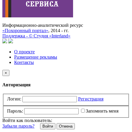
Информационно-аналитический ресурс
«Похоронный портал»
, 2014 - гг.
Поддержка -
©
Cтудия «Interland»
О проекте
Размещение рекламы
Контакты
×
Авторизация
Логин:
Регистрация
Пароль:
Запомнить меня
Войти как пользователь:
Забыли пароль?
Отмена