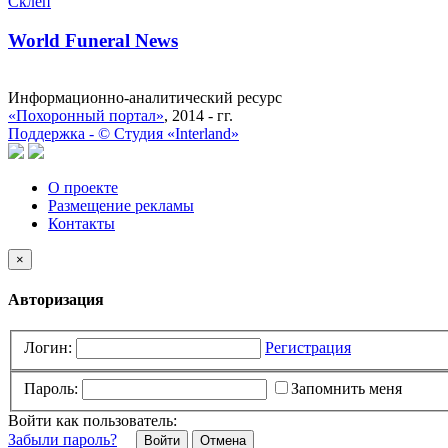
Склеп
World Funeral News
Информационно-аналитический ресурс
«Похоронный портал»
, 2014 - гг.
Поддержка -
©
Cтудия «Interland»
О проекте
Размещение рекламы
Контакты
×
Авторизация
Логин:
Регистрация
Пароль:
Запомнить меня
Войти как пользователь:
Забыли пароль?
Отмена