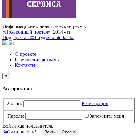
Информационно-аналитический ресурс
«Похоронный портал»
, 2014 - гг.
Поддержка -
©
Cтудия «Interland»
О проекте
Размещение рекламы
Контакты
×
Авторизация
Логин:
Регистрация
Пароль:
Запомнить меня
Войти как пользователь:
Забыли пароль?
Отмена