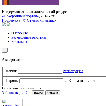
Информационно-аналитический ресурс
«Похоронный портал»
, 2014 - гг.
Поддержка -
©
Cтудия «Interland»
О проекте
Размещение рекламы
Контакты
×
Авторизация
Логин:
Регистрация
Пароль:
Запомнить меня
Войти как пользователь:
Забыли пароль?
Отмена