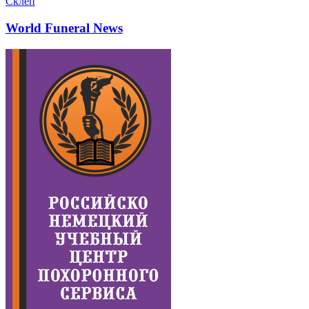
Склеп
World Funeral News