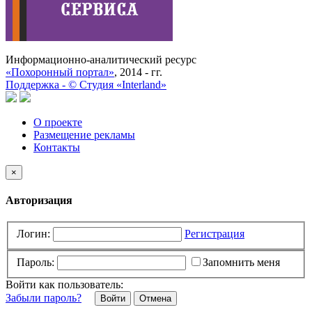
Информационно-аналитический ресурс
«Похоронный портал»
, 2014 - гг.
Поддержка -
©
Cтудия «Interland»
О проекте
Размещение рекламы
Контакты
×
Авторизация
Логин:
Регистрация
Пароль:
Запомнить меня
Войти как пользователь:
Забыли пароль?
Отмена