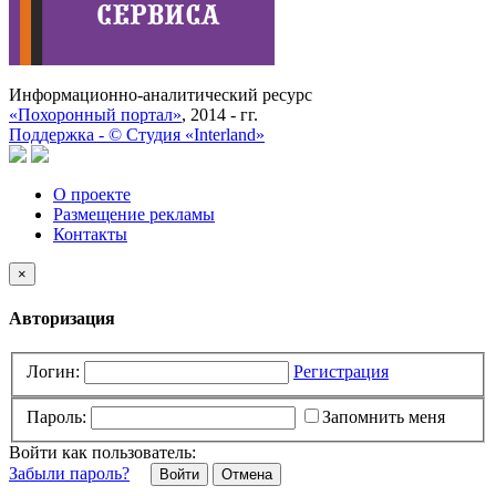
Информационно-аналитический ресурс
«Похоронный портал»
, 2014 - гг.
Поддержка -
©
Cтудия «Interland»
О проекте
Размещение рекламы
Контакты
×
Авторизация
Логин:
Регистрация
Пароль:
Запомнить меня
Войти как пользователь:
Забыли пароль?
Отмена