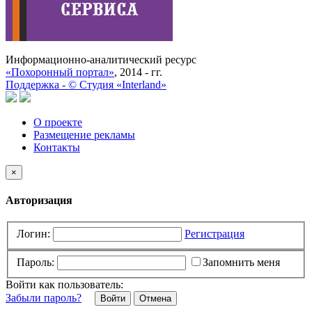
Информационно-аналитический ресурс
«Похоронный портал»
, 2014 - гг.
Поддержка -
©
Cтудия «Interland»
О проекте
Размещение рекламы
Контакты
×
Авторизация
Логин:
Регистрация
Пароль:
Запомнить меня
Войти как пользователь:
Забыли пароль?
Отмена