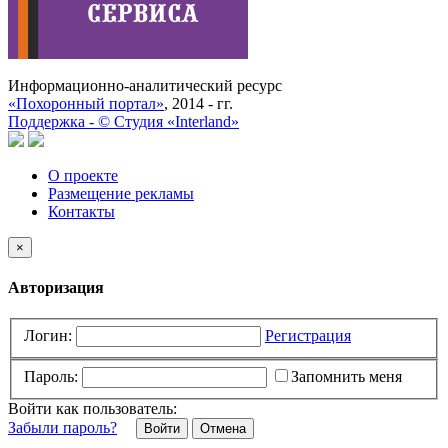
Информационно-аналитический ресурс
«Похоронный портал»
, 2014 - гг.
Поддержка -
©
Cтудия «Interland»
О проекте
Размещение рекламы
Контакты
×
Авторизация
Логин:
Регистрация
Пароль:
Запомнить меня
Войти как пользователь:
Забыли пароль?
Отмена