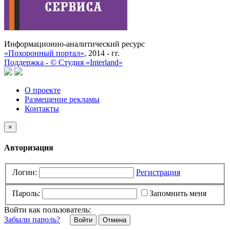
Информационно-аналитический ресурс
«Похоронный портал»
, 2014 - гг.
Поддержка -
©
Cтудия «Interland»
О проекте
Размещение рекламы
Контакты
×
Авторизация
Логин:
Регистрация
Пароль:
Запомнить меня
Войти как пользователь:
Забыли пароль?
Отмена