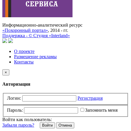
Информационно-аналитический ресурс
«Похоронный портал»
, 2014 - гг.
Поддержка -
©
Cтудия «Interland»
О проекте
Размещение рекламы
Контакты
×
Авторизация
Логин:
Регистрация
Пароль:
Запомнить меня
Войти как пользователь:
Забыли пароль?
Отмена