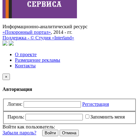
Информационно-аналитический ресурс
«Похоронный портал»
, 2014 - гг.
Поддержка -
©
Cтудия «Interland»
О проекте
Размещение рекламы
Контакты
×
Авторизация
Логин:
Регистрация
Пароль:
Запомнить меня
Войти как пользователь:
Забыли пароль?
Отмена