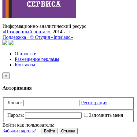
Информационно-аналитический ресурс
«Похоронный портал»
, 2014 - гг.
Поддержка -
©
Cтудия «Interland»
О проекте
Размещение рекламы
Контакты
×
Авторизация
Логин:
Регистрация
Пароль:
Запомнить меня
Войти как пользователь:
Забыли пароль?
Отмена