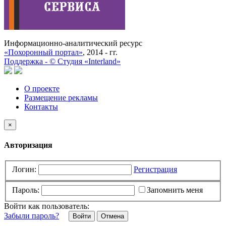
Информационно-аналитический ресурс
«Похоронный портал»
, 2014 - гг.
Поддержка -
©
Cтудия «Interland»
О проекте
Размещение рекламы
Контакты
×
Авторизация
Логин:
Регистрация
Пароль:
Запомнить меня
Войти как пользователь:
Забыли пароль?
Отмена