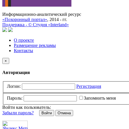
Информационно-аналитический ресурс
«Похоронный портал»
, 2014 - гг.
Поддержка -
©
Cтудия «Interland»
О проекте
Размещение рекламы
Контакты
×
Авторизация
Логин:
Регистрация
Пароль:
Запомнить меня
Войти как пользователь:
Забыли пароль?
Отмена