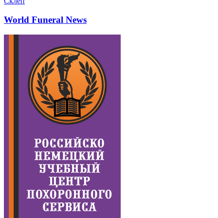
Склеп
World Funeral News