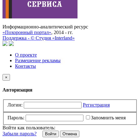
Информационно-аналитический ресурс
«Похоронный портал»
, 2014 - гг.
Поддержка -
©
Cтудия «Interland»
О проекте
Размещение рекламы
Контакты
×
Авторизация
Логин:
Регистрация
Пароль:
Запомнить меня
Войти как пользователь:
Забыли пароль?
Отмена