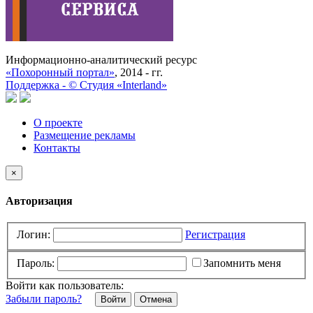
Информационно-аналитический ресурс
«Похоронный портал»
, 2014 - гг.
Поддержка -
©
Cтудия «Interland»
О проекте
Размещение рекламы
Контакты
×
Авторизация
Логин:
Регистрация
Пароль:
Запомнить меня
Войти как пользователь:
Забыли пароль?
Отмена