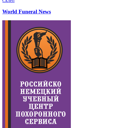
Склеп
World Funeral News