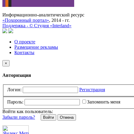
Информационно-аналитический ресурс
«Похоронный портал»
, 2014 - гг.
Поддержка -
©
Cтудия «Interland»
О проекте
Размещение рекламы
Контакты
×
Авторизация
Логин:
Регистрация
Пароль:
Запомнить меня
Войти как пользователь:
Забыли пароль?
Отмена