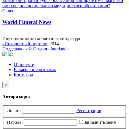
Можно ли пройти курсы Бальзамирования, не имея высшего
или средне-специального медицинского образования?
Склеп
World Funeral News
Информационно-аналитический ресурс
«Похоронный портал»
, 2014 - гг.
Поддержка -
©
Cтудия «Interland»
О проекте
Размещение рекламы
Контакты
×
Авторизация
Логин:
Регистрация
Пароль:
Запомнить меня