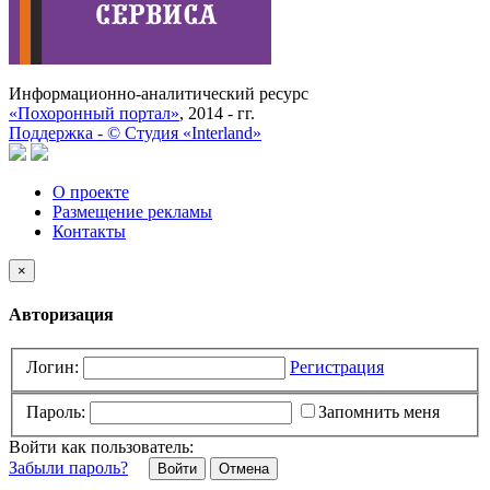
Информационно-аналитический ресурс
«Похоронный портал»
, 2014 - гг.
Поддержка -
©
Cтудия «Interland»
О проекте
Размещение рекламы
Контакты
×
Авторизация
Логин:
Регистрация
Пароль:
Запомнить меня
Войти как пользователь:
Забыли пароль?
Отмена