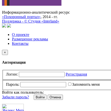
Информационно-аналитический ресурс
«Похоронный портал»
, 2014 - гг.
Поддержка -
©
Cтудия «Interland»
О проекте
Размещение рекламы
Контакты
×
Авторизация
Логин:
Регистрация
Пароль:
Запомнить меня
Войти как пользователь:
Забыли пароль?
Отмена