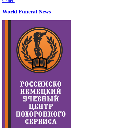
Склеп
World Funeral News