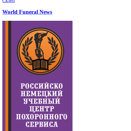
Склеп
World Funeral News