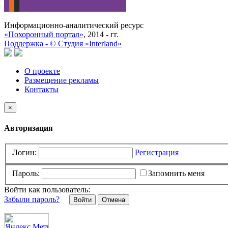
Информационно-аналитический ресурс
«Похоронный портал»
, 2014 - гг.
Поддержка -
©
Cтудия «Interland»
О проекте
Размещение рекламы
Контакты
×
Авторизация
Логин:
Регистрация
Пароль:
Запомнить меня
Войти как пользователь:
Забыли пароль?
Отмена