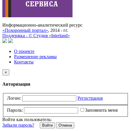
Информационно-аналитический ресурс
«Похоронный портал»
, 2014 - гг.
Поддержка -
©
Cтудия «Interland»
О проекте
Размещение рекламы
Контакты
×
Авторизация
Логин:
Регистрация
Пароль:
Запомнить меня
Войти как пользователь:
Забыли пароль?
Отмена