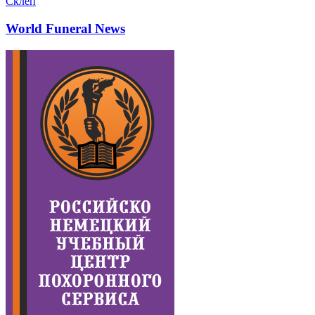
Склеп
World Funeral News