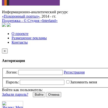
Информационно-аналитический ресурс
«Похоронный портал»
, 2014 - гг.
Поддержка -
©
Cтудия «Interland»
О проекте
Размещение рекламы
Контакты
×
Авторизация
Логин:
Регистрация
Пароль:
Запомнить меня
Войти как пользователь:
Забыли пароль?
Отмена