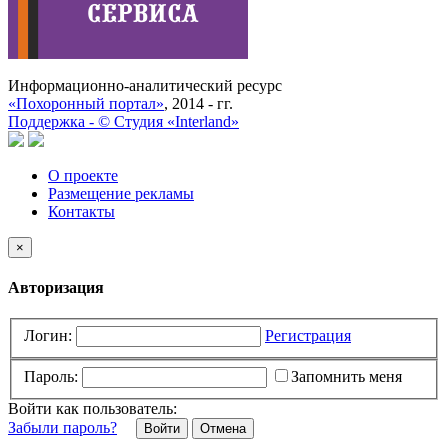
Информационно-аналитический ресурс
«Похоронный портал»
, 2014 - гг.
Поддержка -
©
Cтудия «Interland»
О проекте
Размещение рекламы
Контакты
×
Авторизация
Логин:
Регистрация
Пароль:
Запомнить меня
Войти как пользователь:
Забыли пароль?
Отмена