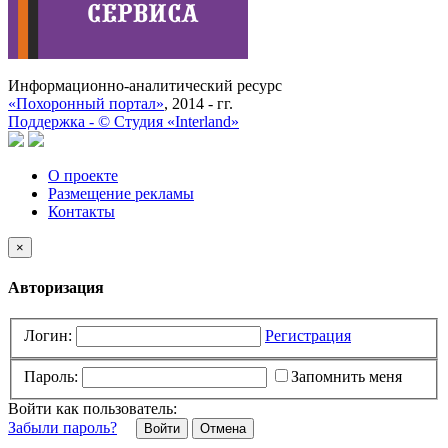
Информационно-аналитический ресурс
«Похоронный портал»
, 2014 - гг.
Поддержка -
©
Cтудия «Interland»
О проекте
Размещение рекламы
Контакты
×
Авторизация
Логин:
Регистрация
Пароль:
Запомнить меня
Войти как пользователь:
Забыли пароль?
Отмена