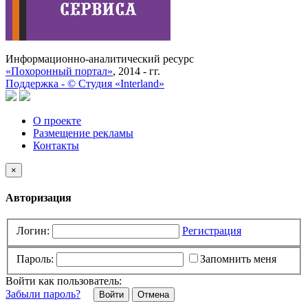
Информационно-аналитический ресурс
«Похоронный портал»
, 2014 - гг.
Поддержка -
©
Cтудия «Interland»
О проекте
Размещение рекламы
Контакты
×
Авторизация
Логин:
Регистрация
Пароль:
Запомнить меня
Войти как пользователь:
Забыли пароль?
Отмена