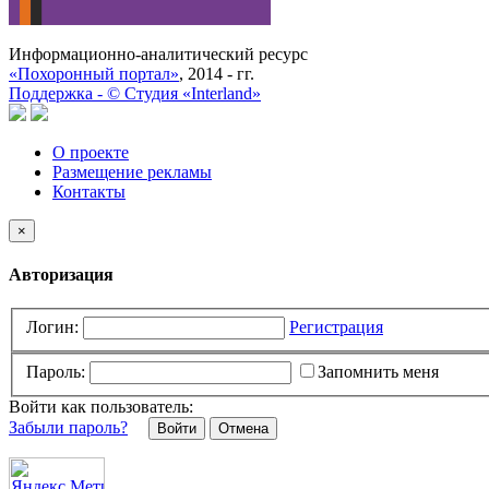
Информационно-аналитический ресурс
«Похоронный портал»
, 2014 - гг.
Поддержка -
©
Cтудия «Interland»
О проекте
Размещение рекламы
Контакты
×
Авторизация
Логин:
Регистрация
Пароль:
Запомнить меня
Войти как пользователь:
Забыли пароль?
Отмена