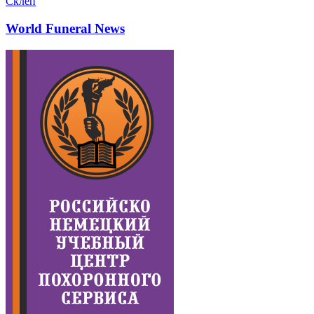
Склеп
World Funeral News