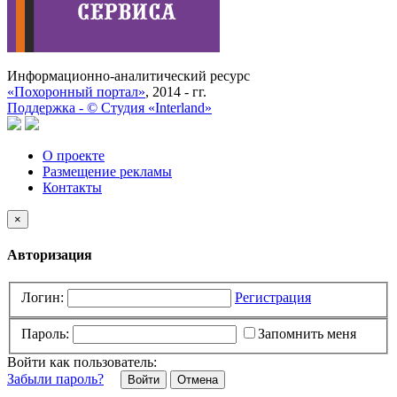
Информационно-аналитический ресурс
«Похоронный портал»
, 2014 - гг.
Поддержка -
©
Cтудия «Interland»
О проекте
Размещение рекламы
Контакты
×
Авторизация
Логин:
Регистрация
Пароль:
Запомнить меня
Войти как пользователь:
Забыли пароль?
Отмена