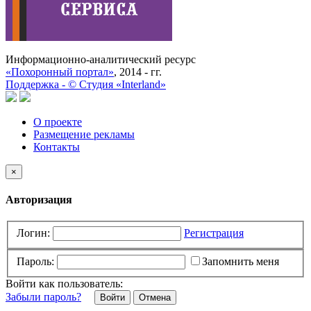
Информационно-аналитический ресурс
«Похоронный портал»
, 2014 - гг.
Поддержка -
©
Cтудия «Interland»
О проекте
Размещение рекламы
Контакты
×
Авторизация
Логин:
Регистрация
Пароль:
Запомнить меня
Войти как пользователь:
Забыли пароль?
Отмена