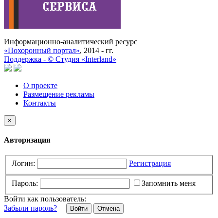
Информационно-аналитический ресурс
«Похоронный портал»
, 2014 - гг.
Поддержка -
©
Cтудия «Interland»
О проекте
Размещение рекламы
Контакты
×
Авторизация
Логин:
Регистрация
Пароль:
Запомнить меня
Войти как пользователь:
Забыли пароль?
Отмена