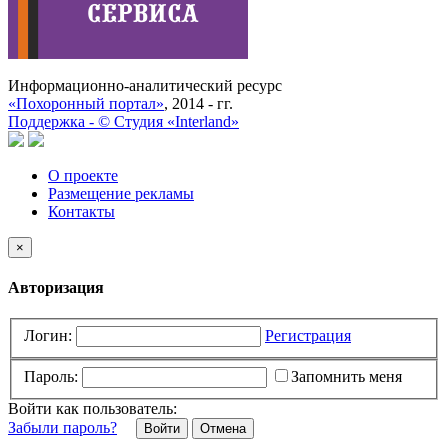
Информационно-аналитический ресурс
«Похоронный портал»
, 2014 - гг.
Поддержка -
©
Cтудия «Interland»
О проекте
Размещение рекламы
Контакты
×
Авторизация
Логин:
Регистрация
Пароль:
Запомнить меня
Войти как пользователь:
Забыли пароль?
Отмена