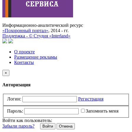
Информационно-аналитический ресурс
«Похоронный портал»
, 2014 - гг.
Поддержка -
©
Cтудия «Interland»
О проекте
Размещение рекламы
Контакты
×
Авторизация
Логин:
Регистрация
Пароль:
Запомнить меня
Войти как пользователь:
Забыли пароль?
Отмена