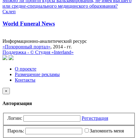
Можно ли пройти курсы Бальзамирования, не имея высшего
или средне-специального медицинского образования?
Склеп
World Funeral News
Информационно-аналитический ресурс
«Похоронный портал»
, 2014 - гг.
Поддержка -
©
Cтудия «Interland»
О проекте
Размещение рекламы
Контакты
×
Авторизация
Логин:
Регистрация
Пароль:
Запомнить меня