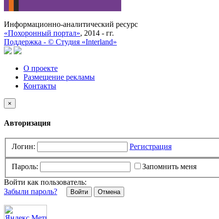
Информационно-аналитический ресурс
«Похоронный портал»
, 2014 - гг.
Поддержка -
©
Cтудия «Interland»
О проекте
Размещение рекламы
Контакты
×
Авторизация
Логин:
Регистрация
Пароль:
Запомнить меня
Войти как пользователь:
Забыли пароль?
Отмена