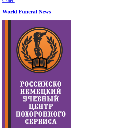
Склеп
World Funeral News