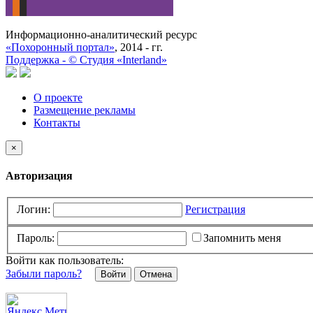
Информационно-аналитический ресурс
«Похоронный портал»
, 2014 - гг.
Поддержка -
©
Cтудия «Interland»
О проекте
Размещение рекламы
Контакты
×
Авторизация
Логин:
Регистрация
Пароль:
Запомнить меня
Войти как пользователь:
Забыли пароль?
Отмена