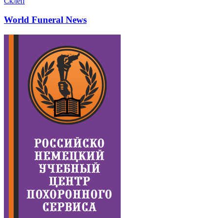
Склеп
World Funeral News